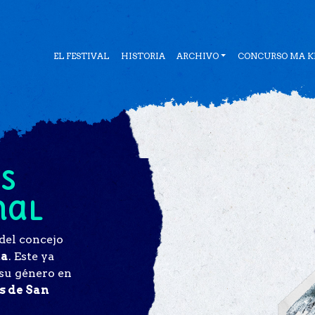
EL FESTIVAL
HISTORIA
ARCHIVO
CONCURSO MA KE
és
nal
 del concejo
na
. Este ya
 su género en
as de San