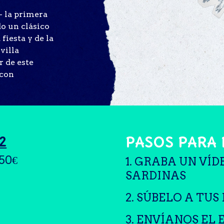
- la primera
do un clásico
fiesta y de la
 villa
r de este
 con
2
PASOS PARA 
250€
1. GRABA UN VÍ
SARDINAS
2. SÚBELO A TUS
3. ENVÍANOS EL