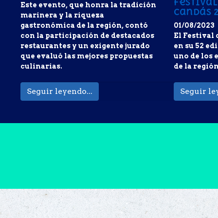
Festival
Este evento, que honra la tradición
Candás 
marinera y la riqueza
gastronómica de la región, contó
01/08/2023
con la participación de destacados
El Festival
restaurantes y un exigente jurado
en su 52 ed
que evaluó las mejores propuestas
uno de los
culinarias.
de la regió
Seguir leyendo...
Seguir le