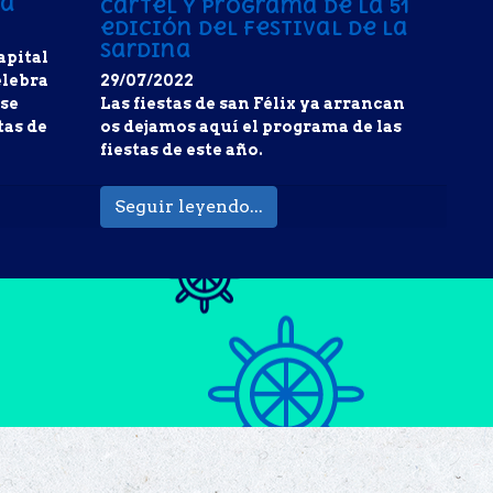
na
Cartel y programa de la 51
edición del festival de la
sardina
apital
elebra
29/07/2022
 se
Las fiestas de san Félix ya arrancan
tas de
os dejamos aquí el programa de las
fiestas de este año.
Seguir leyendo...