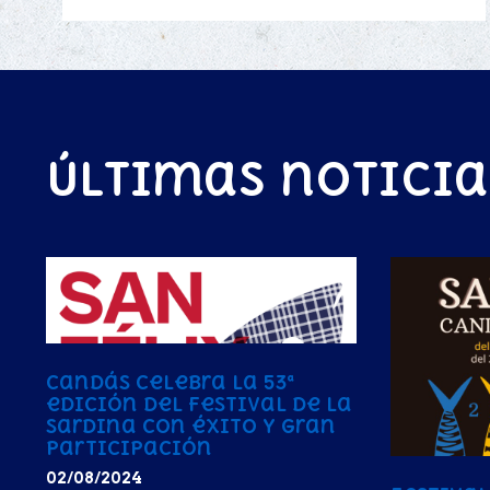
Últimas noticia
Candás celebra la 53ª
edición del Festival de la
Sardina con éxito y gran
participación
02/08/2024