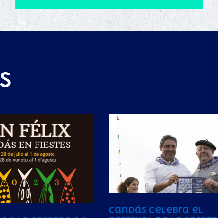
s
Candás celebra el