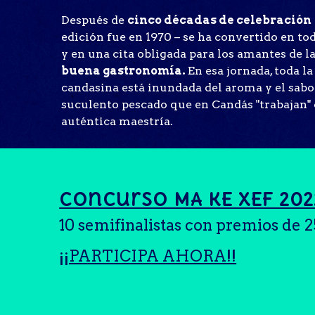
Después de
cinco décadas de celebración
edición fue en 1970 – se ha convertido en to
y en una cita obligada para los amantes de la 
buena gastronomía.
En esa jornada, toda la
candasina está inundada del aroma y el sabo
suculento pescado que en Candás "trabajan"
auténtica maestría.
Concurso MA KE XEF 202
10 semifinalistas con premios de 
¡¡PARTICIPA AHORA!!