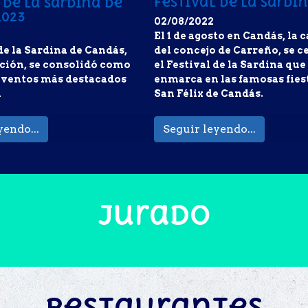
Festival de la Sardi
 de la Sardina de
2023
02/08/2022
El 1 de agosto en Candás, la c
 de la Sardina de Candás,
del concejo de Carreño, se c
ición, se consolidó como
el Festival de la Sardina que
 eventos más destacados
enmarca en las famosas fies
n
San Félix de Candás.
yendo...
Seguir leyendo...
Jurado
Restaurantes